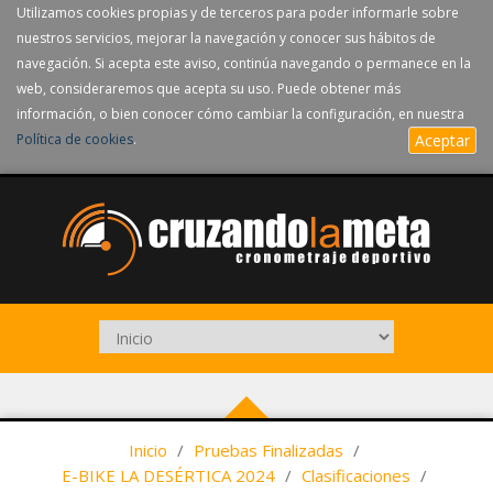
Utilizamos cookies propias y de terceros para poder informarle sobre
nuestros servicios, mejorar la navegación y conocer sus hábitos de
navegación. Si acepta este aviso, continúa navegando o permanece en la
web, consideraremos que acepta su uso. Puede obtener más
información, o bien conocer cómo cambiar la configuración, en nuestra
Política de cookies
.
Aceptar
Inicio
/
Pruebas Finalizadas
/
E-BIKE LA DESÉRTICA 2024
/
Clasificaciones
/