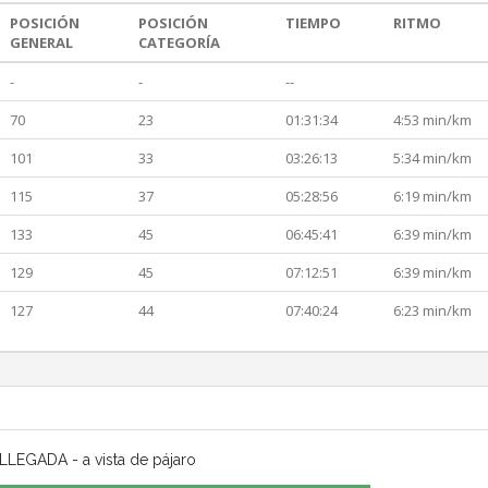
POSICIÓN
POSICIÓN
TIEMPO
RITMO
GENERAL
CATEGORÍA
-
-
--
70
23
01:31:34
4:53 min/km
101
33
03:26:13
5:34 min/km
115
37
05:28:56
6:19 min/km
133
45
06:45:41
6:39 min/km
129
45
07:12:51
6:39 min/km
127
44
07:40:24
6:23 min/km
LLEGADA - a vista de pájaro