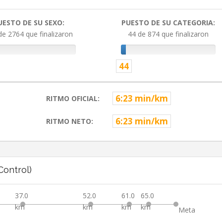
UESTO DE SU SEXO:
PUESTO DE SU CATEGORIA:
de 2764 que finalizaron
44 de 874 que finalizaron
44
6:23 min/km
RITMO OFICIAL:
6:23 min/km
RITMO NETO:
ontrol)
37.0
52.0
61.0
65.0
km
km
km
km
Meta