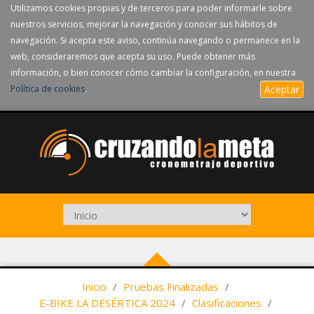
Utilizamos cookies propias y de terceros para poder informarle sobre
nuestros servicios, mejorar la navegación y conocer sus hábitos de
navegación. Si acepta este aviso, continúa navegando o permanece en la
web, consideraremos que acepta su uso. Puede obtener más
información, o bien conocer cómo cambiar la configuración, en nuestra
Política de cookies
.
Aceptar
Inicio
/
Pruebas Finalizadas
/
E-BIKE LA DESÉRTICA 2024
/
Clasificaciones
/