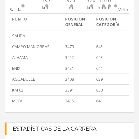
18.7
37.0
52.0
61.0
65.0
km
km
km
km
km
Salida
Meta
PUNTO
POSICIÓN
POSICIÓN
GENERAL
CATEGORÍA
SALIDA
-
-
CAMPO MANIOBRAS
3479
645
ALHAMA
3452
643
ENIX
3421
641
AGUADULCE
3408
639
KM 62
3391
638
META
3435
641
ESTADÍSTICAS DE LA CARRERA