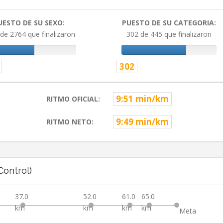
UESTO DE SU SEXO:
PUESTO DE SU CATEGORIA:
de 2764 que finalizaron
302 de 445 que finalizaron
302
9:51 min/km
RITMO OFICIAL:
9:49 min/km
RITMO NETO:
ontrol)
37.0
52.0
61.0
65.0
km
km
km
km
Meta