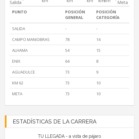
km
km
km
km
km
Salida
Meta
PUNTO
POSICIÓN
POSICIÓN
GENERAL
CATEGORÍA
SALIDA
-
-
CAMPO MANIOBRAS
78
14
ALHAMA
54
15
ENIX
64
8
AGUADULCE
73
9
KM 62
73
10
META
73
10
ESTADÍSTICAS DE LA CARRERA
TU LLEGADA - a vista de pájaro