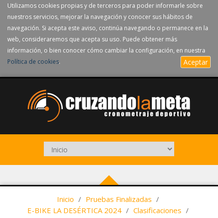
Utilizamos cookies propias y de terceros para poder informarle sobre
nuestros servicios, mejorar la navegación y conocer sus hábitos de
navegación. Si acepta este aviso, continúa navegando o permanece en la
web, consideraremos que acepta su uso. Puede obtener más
información, o bien conocer cómo cambiar la configuración, en nuestra
Política de cookies
.
Aceptar
Inicio
/
Pruebas Finalizadas
/
E-BIKE LA DESÉRTICA 2024
/
Clasificaciones
/