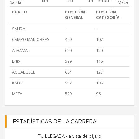
km
km
km
km
km
Salida
Meta
PUNTO
POSICIÓN
POSICIÓN
GENERAL
CATEGORÍA
SALIDA
-
-
CAMPO MANIOBRAS
499
107
ALHAMA
620
120
ENIX
599
116
AGUADULCE
604
123
KM 62
557
106
META
529
96
ESTADÍSTICAS DE LA CARRERA
TU LLEGADA - a vista de pájaro