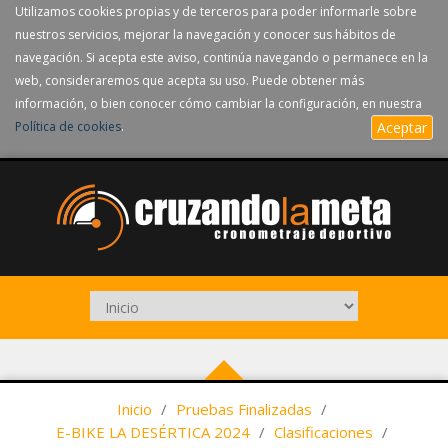
Utilizamos cookies propias y de terceros para poder informarle sobre
nuestros servicios, mejorar la navegación y conocer sus hábitos de
navegación. Si acepta este aviso, continúa navegando o permanece en la
web, consideraremos que acepta su uso. Puede obtener más
información, o bien conocer cómo cambiar la configuración, en nuestra
Política de cookies
.
Aceptar
Inicio
/
Pruebas Finalizadas
/
E-BIKE LA DESÉRTICA 2024
/
Clasificaciones
/