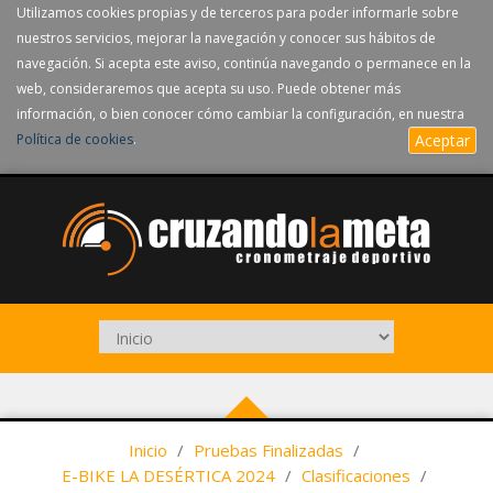
Utilizamos cookies propias y de terceros para poder informarle sobre
nuestros servicios, mejorar la navegación y conocer sus hábitos de
navegación. Si acepta este aviso, continúa navegando o permanece en la
web, consideraremos que acepta su uso. Puede obtener más
información, o bien conocer cómo cambiar la configuración, en nuestra
Política de cookies
.
Aceptar
Inicio
/
Pruebas Finalizadas
/
E-BIKE LA DESÉRTICA 2024
/
Clasificaciones
/