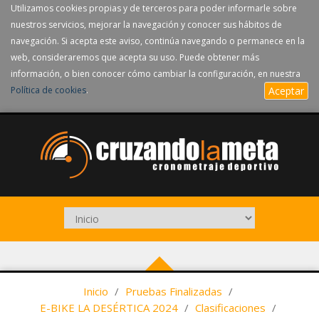
Utilizamos cookies propias y de terceros para poder informarle sobre
nuestros servicios, mejorar la navegación y conocer sus hábitos de
navegación. Si acepta este aviso, continúa navegando o permanece en la
web, consideraremos que acepta su uso. Puede obtener más
información, o bien conocer cómo cambiar la configuración, en nuestra
Política de cookies
.
Aceptar
Inicio
/
Pruebas Finalizadas
/
E-BIKE LA DESÉRTICA 2024
/
Clasificaciones
/