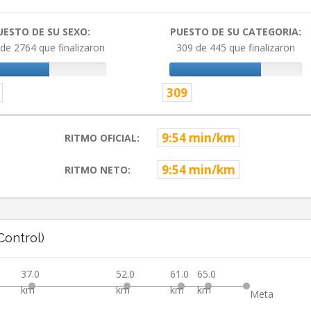
UESTO DE SU SEXO:
PUESTO DE SU CATEGORIA:
de 2764 que finalizaron
309 de 445 que finalizaron
309
9:54 min/km
RITMO OFICIAL:
9:54 min/km
RITMO NETO:
ontrol)
37.0
52.0
61.0
65.0
km
km
km
km
Meta