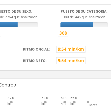
UESTO DE SU SEXO:
PUESTO DE SU CATEGORIA:
de 2764 que finalizaron
308 de 445 que finalizaron
308
9:54 min/km
RITMO OFICIAL:
9:54 min/km
RITMO NETO:
ontrol)
37.0
52.0
61.0
65.0
km
km
km
km
Meta