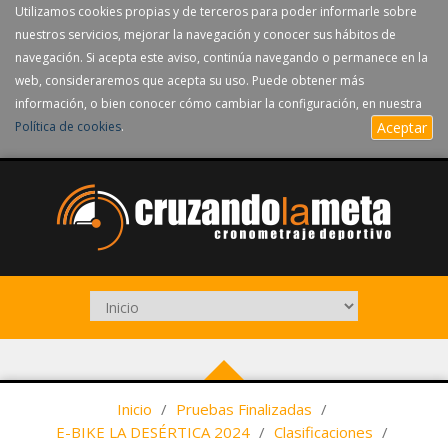
Utilizamos cookies propias y de terceros para poder informarle sobre
nuestros servicios, mejorar la navegación y conocer sus hábitos de
navegación. Si acepta este aviso, continúa navegando o permanece en la
web, consideraremos que acepta su uso. Puede obtener más
información, o bien conocer cómo cambiar la configuración, en nuestra
Política de cookies
.
Aceptar
Inicio
/
Pruebas Finalizadas
/
E-BIKE LA DESÉRTICA 2024
/
Clasificaciones
/