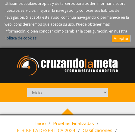
Utilizamos cookies propias y de terceros para poder informarle sobre
nuestros servicios, mejorar la navegación y conocer sus hábitos de
navegación. Si acepta este aviso, continúa navegando o permanece en la
web, consideraremos que acepta su uso. Puede obtener más
información, o bien conocer cómo cambiar la configuración, en nuestra
Política de cookies
.
Aceptar
Inicio
/
Pruebas Finalizadas
/
E-BIKE LA DESÉRTICA 2024
/
Clasificaciones
/