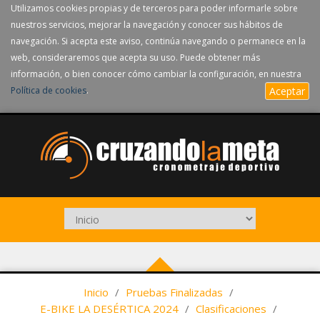
Utilizamos cookies propias y de terceros para poder informarle sobre
nuestros servicios, mejorar la navegación y conocer sus hábitos de
navegación. Si acepta este aviso, continúa navegando o permanece en la
web, consideraremos que acepta su uso. Puede obtener más
información, o bien conocer cómo cambiar la configuración, en nuestra
Política de cookies
.
Aceptar
Inicio
/
Pruebas Finalizadas
/
E-BIKE LA DESÉRTICA 2024
/
Clasificaciones
/