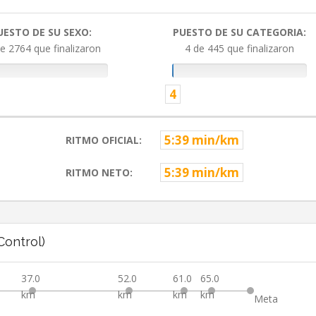
UESTO DE SU SEXO:
PUESTO DE SU CATEGORIA:
e 2764 que finalizaron
4 de 445 que finalizaron
4
5:39 min/km
RITMO OFICIAL:
5:39 min/km
RITMO NETO:
ontrol)
37.0
52.0
61.0
65.0
km
km
km
km
Meta