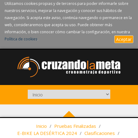
Utilizamos cookies propias y de terceros para poder informarle sobre
nuestros servicios, mejorar la navegación y conocer sus hábitos de
navegación. Si acepta este aviso, continúa navegando o permanece en la
web, consideraremos que acepta su uso. Puede obtener más
información, o bien conocer cómo cambiar la configuración, en nuestra
Política de cookies
.
Aceptar
Inicio
/
Pruebas Finalizadas
/
E-BIKE LA DESÉRTICA 2024
/
Clasificaciones
/