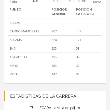
km
km
km
km
km
Salida
Meta
PUNTO
POSICIÓN
POSICIÓN
GENERAL
CATEGORÍA
SALIDA
-
-
CAMPO MANIOBRAS
707
147
ALHAMA
624
121
ENIX
235
53
AGUADULCE
155
32
KM 62
153
32
META
147
32
ESTADÍSTICAS DE LA CARRERA
TU LLEGADA - a vista de pájaro