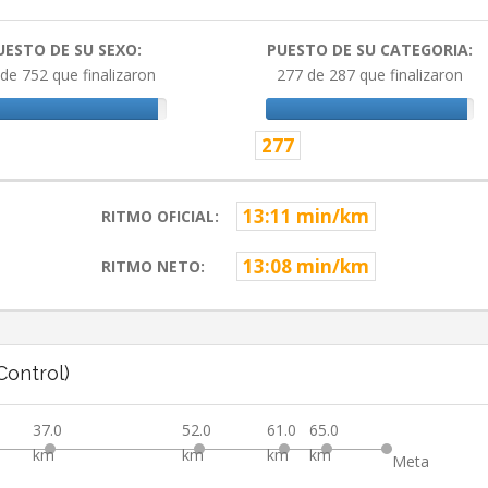
UESTO DE SU SEXO:
PUESTO DE SU CATEGORIA:
de 752 que finalizaron
277 de 287 que finalizaron
277
13:11 min/km
RITMO OFICIAL:
13:08 min/km
RITMO NETO:
ontrol)
37.0
52.0
61.0
65.0
km
km
km
km
Meta