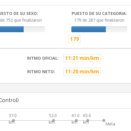
UESTO DE SU SEXO:
PUESTO DE SU CATEGORIA:
de 752 que finalizaron
179 de 287 que finalizaron
179
11:21 min/km
RITMO OFICIAL:
11:20 min/km
RITMO NETO:
ontrol)
37.0
52.0
61.0
65.0
km
km
km
km
Meta