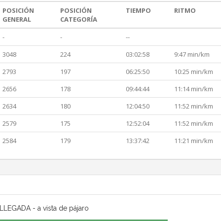
POSICIÓN
POSICIÓN
TIEMPO
RITMO
GENERAL
CATEGORÍA
-
-
--
3048
224
03:02:58
9:47 min/km
2793
197
06:25:50
10:25 min/km
2656
178
09:44:44
11:14 min/km
2634
180
12:04:50
11:52 min/km
2579
175
12:52:04
11:52 min/km
2584
179
13:37:42
11:21 min/km
LLEGADA - a vista de pájaro