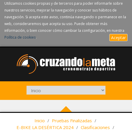
Utilizamos cookies propias y de terceros para poder informarle sobre
nuestros servicios, mejorar la navegación y conocer sus hábitos de
navegación. Si acepta este aviso, continúa navegando o permanece en la
web, consideraremos que acepta su uso. Puede obtener más
información, o bien conocer cómo cambiar la configuración, en nuestra
Política de cookies
.
Aceptar
Inicio
/
Pruebas Finalizadas
/
E-BIKE LA DESÉRTICA 2024
/
Clasificaciones
/