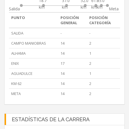
18.7
37.0
52.0
61.0
65.0
km
km
km
km
km
Salida
Meta
PUNTO
POSICIÓN
POSICIÓN
GENERAL
CATEGORÍA
SALIDA
-
-
CAMPO MANIOBRAS
14
2
ALHAMA
14
1
ENIX
17
2
AGUADULCE
14
1
KM 62
14
2
META
14
2
ESTADÍSTICAS DE LA CARRERA