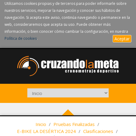
Utilizamos cookies propias y de terceros para poder informarle sobre
nuestros servicios, mejorar la navegación y conocer sus hábitos de
navegación. Si acepta este aviso, continúa navegando o permanece en la
web, consideraremos que acepta su uso. Puede obtener más
información, o bien conocer cómo cambiar la configuración, en nuestra
Política de cookies
.
Aceptar
Inicio
/
Pruebas Finalizadas
/
E-BIKE LA DESÉRTICA 2024
/
Clasificaciones
/