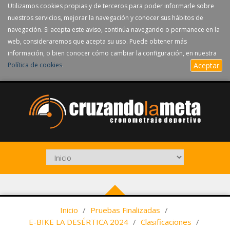
Utilizamos cookies propias y de terceros para poder informarle sobre
nuestros servicios, mejorar la navegación y conocer sus hábitos de
navegación. Si acepta este aviso, continúa navegando o permanece en la
web, consideraremos que acepta su uso. Puede obtener más
información, o bien conocer cómo cambiar la configuración, en nuestra
Política de cookies
.
Aceptar
Inicio
/
Pruebas Finalizadas
/
E-BIKE LA DESÉRTICA 2024
/
Clasificaciones
/