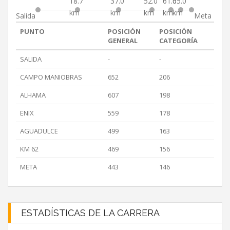
18.7
37.0
52.0
61.0
65.0
km
km
km
km
km
Salida
Meta
PUNTO
POSICIÓN
POSICIÓN
GENERAL
CATEGORÍA
SALIDA
-
-
CAMPO MANIOBRAS
652
206
ALHAMA
607
198
ENIX
559
178
AGUADULCE
499
163
KM 62
469
156
META
443
146
ESTADÍSTICAS DE LA CARRERA