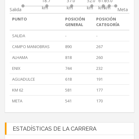
18.7
37.0
52.0
61.0
65.0
km
km
km
km
km
Salida
Meta
PUNTO
POSICIÓN
POSICIÓN
GENERAL
CATEGORÍA
SALIDA
-
-
CAMPO MANIOBRAS
890
267
ALHAMA
818
260
ENIX
744
232
AGUADULCE
618
191
KM 62
581
177
META
541
170
ESTADÍSTICAS DE LA CARRERA