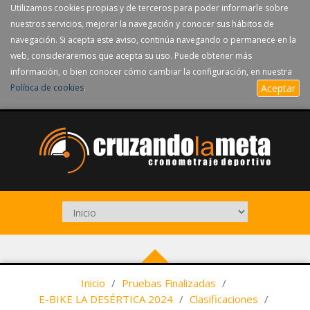
Utilizamos cookies propias y de terceros para poder informarle sobre
nuestros servicios, mejorar la navegación y conocer sus hábitos de
navegación. Si acepta este aviso, continúa navegando o permanece en la
web, consideraremos que acepta su uso. Puede obtener más
información, o bien conocer cómo cambiar la configuración, en nuestra
Política de cookies
.
Aceptar
Inicio
/
Pruebas Finalizadas
/
E-BIKE LA DESÉRTICA 2024
/
Clasificaciones
/