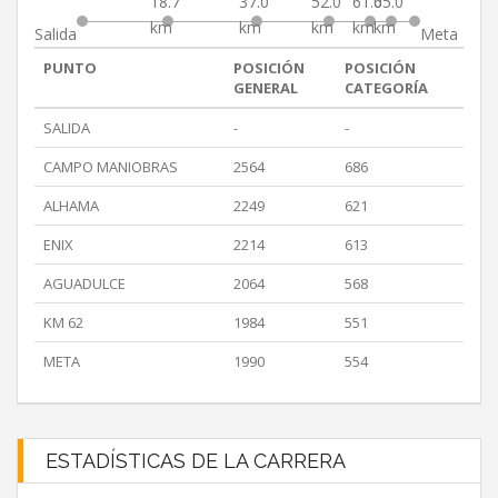
18.7
37.0
52.0
61.0
65.0
km
km
km
km
km
Salida
Meta
PUNTO
POSICIÓN
POSICIÓN
GENERAL
CATEGORÍA
SALIDA
-
-
CAMPO MANIOBRAS
2564
686
ALHAMA
2249
621
ENIX
2214
613
AGUADULCE
2064
568
KM 62
1984
551
META
1990
554
ESTADÍSTICAS DE LA CARRERA