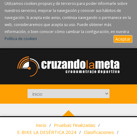
Utilizamos cookies propias y de terceros para poder informarle sobre
nuestros servicios, mejorar la navegación y conocer sus hábitos de
navegación. Si acepta este aviso, continúa navegando o permanece en la
web, consideraremos que acepta su uso. Puede obtener más
información, o bien conocer cómo cambiar la configuración, en nuestra
Política de cookies
.
Aceptar
Inicio
/
Pruebas Finalizadas
/
E-BIKE LA DESÉRTICA 2024
/
Clasificaciones
/