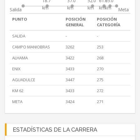
18.7
37.0
52.0
61.0
65.0
km
km
km
km
km
Salida
Meta
PUNTO
POSICIÓN
POSICIÓN
GENERAL
CATEGORÍA
SALIDA
-
-
CAMPO MANIOBRAS
3262
253
ALHAMA
3422
268
ENIX
3433
270
AGUADULCE
3447
275
KM 62
3433
272
META
3424
271
ESTADÍSTICAS DE LA CARRERA