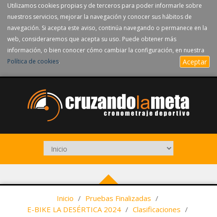
Utilizamos cookies propias y de terceros para poder informarle sobre
nuestros servicios, mejorar la navegación y conocer sus hábitos de
navegación. Si acepta este aviso, continúa navegando o permanece en la
web, consideraremos que acepta su uso. Puede obtener más
información, o bien conocer cómo cambiar la configuración, en nuestra
Política de cookies
.
Aceptar
Inicio
/
Pruebas Finalizadas
/
E-BIKE LA DESÉRTICA 2024
/
Clasificaciones
/