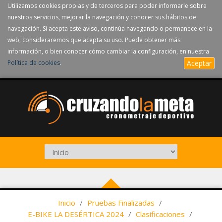
Utilizamos cookies propias y de terceros para poder informarle sobre
nuestros servicios, mejorar la navegación y conocer sus hábitos de
navegación. Si acepta este aviso, continúa navegando o permanece en la
web, consideraremos que acepta su uso. Puede obtener más
información, o bien conocer cómo cambiar la configuración, en nuestra
Política de cookies
.
Aceptar
Inicio
/
Pruebas Finalizadas
/
E-BIKE LA DESÉRTICA 2024
/
Clasificaciones
/