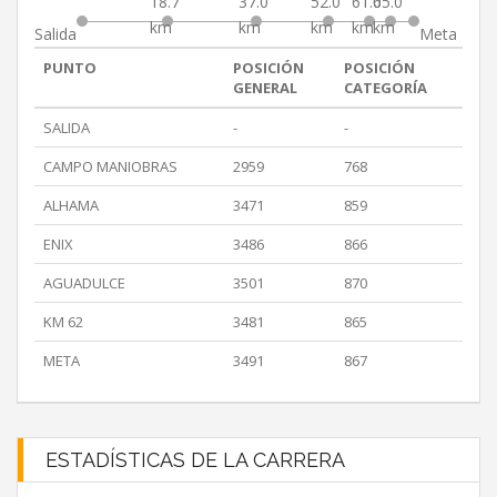
18.7
37.0
52.0
61.0
65.0
km
km
km
km
km
Salida
Meta
PUNTO
POSICIÓN
POSICIÓN
GENERAL
CATEGORÍA
SALIDA
-
-
CAMPO MANIOBRAS
2959
768
ALHAMA
3471
859
ENIX
3486
866
AGUADULCE
3501
870
KM 62
3481
865
META
3491
867
ESTADÍSTICAS DE LA CARRERA