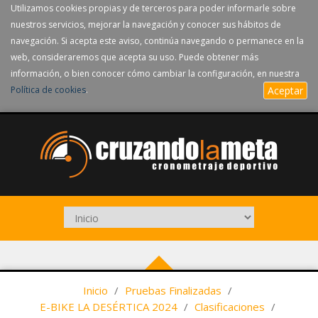
Utilizamos cookies propias y de terceros para poder informarle sobre
nuestros servicios, mejorar la navegación y conocer sus hábitos de
navegación. Si acepta este aviso, continúa navegando o permanece en la
web, consideraremos que acepta su uso. Puede obtener más
información, o bien conocer cómo cambiar la configuración, en nuestra
Política de cookies
.
Aceptar
Inicio
/
Pruebas Finalizadas
/
E-BIKE LA DESÉRTICA 2024
/
Clasificaciones
/