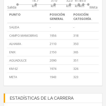
18.7
37.0
52.0
61.0
65.0
km
km
km
km
km
Salida
Meta
PUNTO
POSICIÓN
POSICIÓN
GENERAL
CATEGORÍA
SALIDA
-
-
CAMPO MANIOBRAS
1956
318
ALHAMA
2110
350
ENIX
2150
365
AGUADULCE
2090
351
KM 62
1974
326
META
1943
323
ESTADÍSTICAS DE LA CARRERA