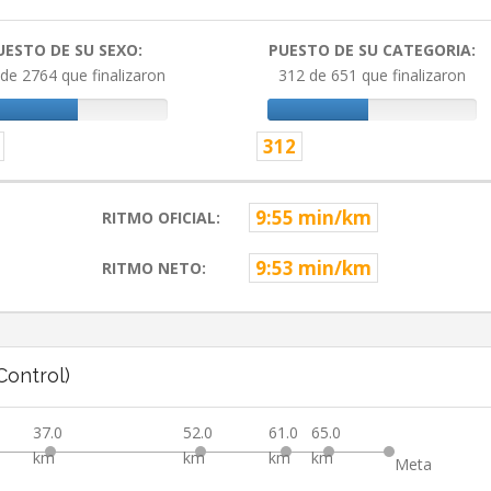
UESTO DE SU SEXO:
PUESTO DE SU CATEGORIA:
de 2764 que finalizaron
312 de 651 que finalizaron
312
9:55 min/km
RITMO OFICIAL:
9:53 min/km
RITMO NETO:
ontrol)
37.0
52.0
61.0
65.0
km
km
km
km
Meta