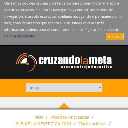
Utilizamos cookies propias y de terceros para poder informarle sobre
nuestros servicios, mejorar la navegación y conocer sus hábitos de
navegación. Si acepta este aviso, continúa navegando o permanece en la
web, consideraremos que acepta su uso. Puede obtener más
información, o bien conocer cómo cambiar la configuración, en nuestra
Política de cookies
.
Aceptar
Inicio
/
Pruebas Finalizadas
/
E-BIKE LA DESÉRTICA 2024
/
Clasificaciones
/