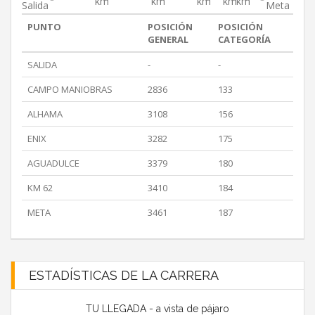
km
km
km
km
km
Salida
Meta
PUNTO
POSICIÓN
POSICIÓN
GENERAL
CATEGORÍA
SALIDA
-
-
CAMPO MANIOBRAS
2836
133
ALHAMA
3108
156
ENIX
3282
175
AGUADULCE
3379
180
KM 62
3410
184
META
3461
187
ESTADÍSTICAS DE LA CARRERA
TU LLEGADA - a vista de pájaro