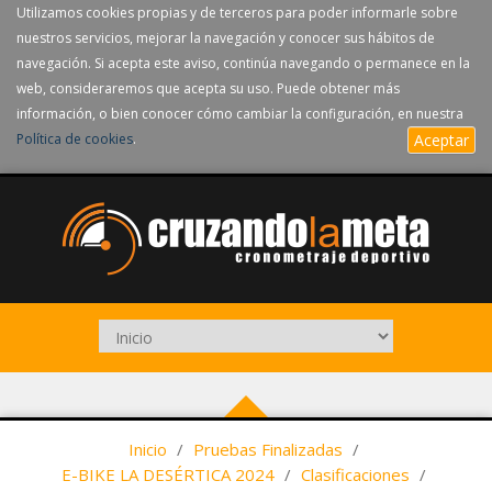
Utilizamos cookies propias y de terceros para poder informarle sobre
nuestros servicios, mejorar la navegación y conocer sus hábitos de
navegación. Si acepta este aviso, continúa navegando o permanece en la
web, consideraremos que acepta su uso. Puede obtener más
información, o bien conocer cómo cambiar la configuración, en nuestra
Política de cookies
.
Aceptar
Inicio
/
Pruebas Finalizadas
/
E-BIKE LA DESÉRTICA 2024
/
Clasificaciones
/