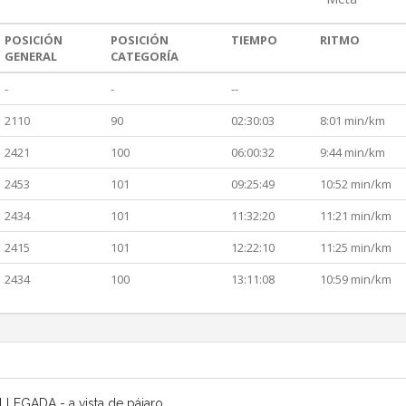
POSICIÓN
POSICIÓN
TIEMPO
RITMO
GENERAL
CATEGORÍA
-
-
--
2110
90
02:30:03
8:01 min/km
2421
100
06:00:32
9:44 min/km
2453
101
09:25:49
10:52 min/km
2434
101
11:32:20
11:21 min/km
2415
101
12:22:10
11:25 min/km
2434
100
13:11:08
10:59 min/km
LLEGADA - a vista de pájaro