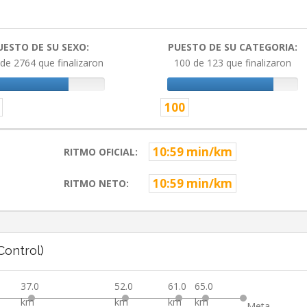
UESTO DE SU SEXO:
PUESTO DE SU CATEGORIA:
de 2764 que finalizaron
100 de 123 que finalizaron
100
10:59 min/km
RITMO OFICIAL:
10:59 min/km
RITMO NETO:
ontrol)
37.0
52.0
61.0
65.0
km
km
km
km
Meta