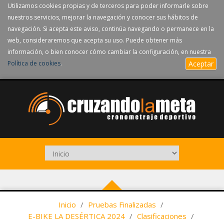
Utilizamos cookies propias y de terceros para poder informarle sobre
nuestros servicios, mejorar la navegación y conocer sus hábitos de
navegación. Si acepta este aviso, continúa navegando o permanece en la
web, consideraremos que acepta su uso. Puede obtener más
información, o bien conocer cómo cambiar la configuración, en nuestra
Política de cookies
.
Aceptar
Inicio
/
Pruebas Finalizadas
/
E-BIKE LA DESÉRTICA 2024
/
Clasificaciones
/