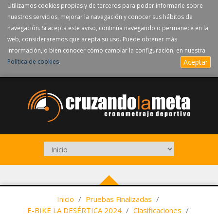
Utilizamos cookies propias y de terceros para poder informarle sobre
nuestros servicios, mejorar la navegación y conocer sus hábitos de
navegación. Si acepta este aviso, continúa navegando o permanece en la
web, consideraremos que acepta su uso. Puede obtener más
información, o bien conocer cómo cambiar la configuración, en nuestra
Política de cookies
.
Aceptar
Inicio
/
Pruebas Finalizadas
/
E-BIKE LA DESÉRTICA 2024
/
Clasificaciones
/