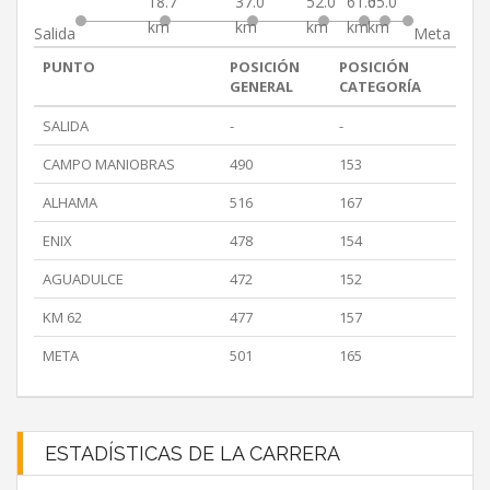
18.7
37.0
52.0
61.0
65.0
km
km
km
km
km
Salida
Meta
PUNTO
POSICIÓN
POSICIÓN
GENERAL
CATEGORÍA
SALIDA
-
-
CAMPO MANIOBRAS
490
153
ALHAMA
516
167
ENIX
478
154
AGUADULCE
472
152
KM 62
477
157
META
501
165
ESTADÍSTICAS DE LA CARRERA