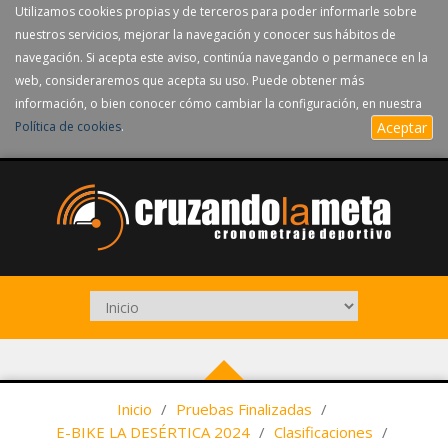
Utilizamos cookies propias y de terceros para poder informarle sobre
nuestros servicios, mejorar la navegación y conocer sus hábitos de
navegación. Si acepta este aviso, continúa navegando o permanece en la
web, consideraremos que acepta su uso. Puede obtener más
información, o bien conocer cómo cambiar la configuración, en nuestra
Política de cookies
.
Aceptar
Inicio
/
Pruebas Finalizadas
/
E-BIKE LA DESÉRTICA 2024
/
Clasificaciones
/