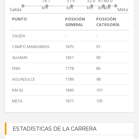
18.7
37.0
52.0
61.0
65.0
km
km
km
km
km
Salida
Meta
PUNTO
POSICIÓN
POSICIÓN
GENERAL
CATEGORÍA
SALIDA
-
-
CAMPO MANIOBRAS
1875
91
ALHAMA
1831
90
ENIX
1778
86
AGUADULCE
1789
98
KM 62
1843
101
META
1871
105
ESTADÍSTICAS DE LA CARRERA