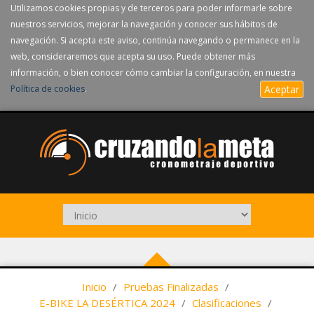
Utilizamos cookies propias y de terceros para poder informarle sobre
nuestros servicios, mejorar la navegación y conocer sus hábitos de
navegación. Si acepta este aviso, continúa navegando o permanece en la
web, consideraremos que acepta su uso. Puede obtener más
información, o bien conocer cómo cambiar la configuración, en nuestra
Política de cookies
.
Aceptar
Inicio
/
Pruebas Finalizadas
/
E-BIKE LA DESÉRTICA 2024
/
Clasificaciones
/