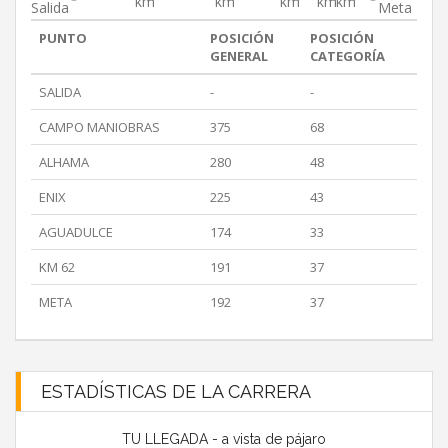
km
km
km
km
km
Salida
Meta
PUNTO
POSICIÓN
POSICIÓN
GENERAL
CATEGORÍA
SALIDA
-
-
CAMPO MANIOBRAS
375
68
ALHAMA
280
48
ENIX
225
43
AGUADULCE
174
33
KM 62
191
37
META
192
37
ESTADÍSTICAS DE LA CARRERA
TU LLEGADA - a vista de pájaro