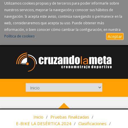
Utilizamos cookies propias y de terceros para poder informarle sobre
nuestros servicios, mejorar la navegación y conocer sus hábitos de
navegación. Si acepta este aviso, continúa navegando o permanece en la
web, consideraremos que acepta su uso. Puede obtener más
información, o bien conocer cómo cambiar la configuración, en nuestra
Política de cookies
.
Aceptar
Inicio
/
Pruebas Finalizadas
/
E-BIKE LA DESÉRTICA 2024
/
Clasificaciones
/