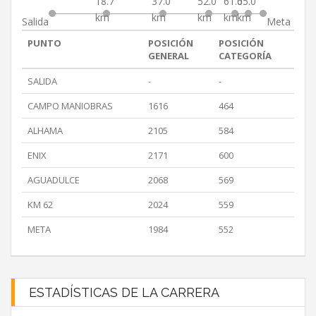
18.7
37.0
52.0
61.0
65.0
km
km
km
km
km
Salida
Meta
PUNTO
POSICIÓN
POSICIÓN
GENERAL
CATEGORÍA
SALIDA
-
-
CAMPO MANIOBRAS
1616
464
ALHAMA
2105
584
ENIX
2171
600
AGUADULCE
2068
569
KM 62
2024
559
META
1984
552
ESTADÍSTICAS DE LA CARRERA