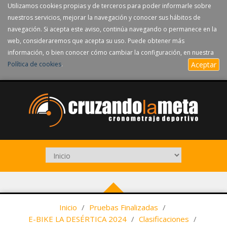
Utilizamos cookies propias y de terceros para poder informarle sobre
nuestros servicios, mejorar la navegación y conocer sus hábitos de
navegación. Si acepta este aviso, continúa navegando o permanece en la
web, consideraremos que acepta su uso. Puede obtener más
información, o bien conocer cómo cambiar la configuración, en nuestra
Política de cookies
.
Aceptar
Inicio
/
Pruebas Finalizadas
/
E-BIKE LA DESÉRTICA 2024
/
Clasificaciones
/