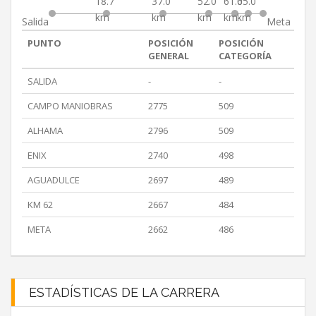
18.7
37.0
52.0
61.0
65.0
km
km
km
km
km
Salida
Meta
PUNTO
POSICIÓN
POSICIÓN
GENERAL
CATEGORÍA
SALIDA
-
-
CAMPO MANIOBRAS
2775
509
ALHAMA
2796
509
ENIX
2740
498
AGUADULCE
2697
489
KM 62
2667
484
META
2662
486
ESTADÍSTICAS DE LA CARRERA