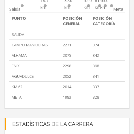
18.7
37.0
52.0
61.0
65.0
km
km
km
km
km
Salida
Meta
PUNTO
POSICIÓN
POSICIÓN
GENERAL
CATEGORÍA
SALIDA
-
-
CAMPO MANIOBRAS
2271
374
ALHAMA
2075
342
ENIX
2298
398
AGUADULCE
2052
341
KM 62
2014
337
META
1983
328
ESTADÍSTICAS DE LA CARRERA