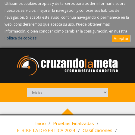
Utilizamos cookies propias y de terceros para poder informarle sobre
nuestros servicios, mejorar la navegación y conocer sus hábitos de
navegación. Si acepta este aviso, continúa navegando o permanece en la
web, consideraremos que acepta su uso. Puede obtener más
información, o bien conocer cómo cambiar la configuración, en nuestra
Política de cookies
.
Aceptar
Inicio
/
Pruebas Finalizadas
/
E-BIKE LA DESÉRTICA 2024
/
Clasificaciones
/