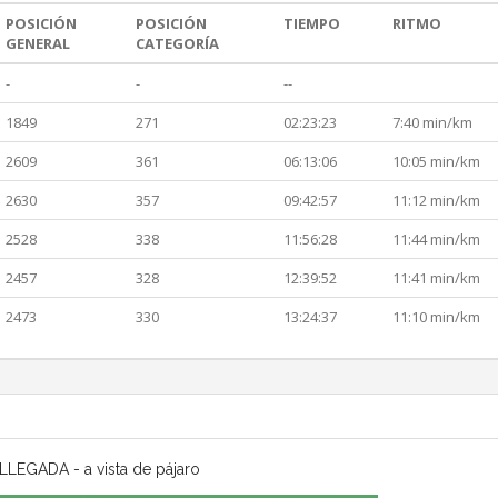
POSICIÓN
POSICIÓN
TIEMPO
RITMO
GENERAL
CATEGORÍA
-
-
--
1849
271
02:23:23
7:40 min/km
2609
361
06:13:06
10:05 min/km
2630
357
09:42:57
11:12 min/km
2528
338
11:56:28
11:44 min/km
2457
328
12:39:52
11:41 min/km
2473
330
13:24:37
11:10 min/km
LLEGADA - a vista de pájaro