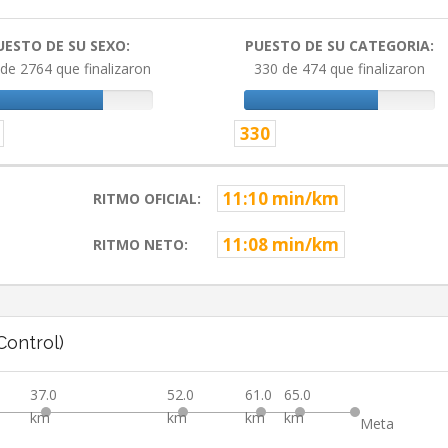
UESTO DE SU SEXO:
PUESTO DE SU CATEGORIA:
de 2764 que finalizaron
330 de 474 que finalizaron
330
11:10 min/km
RITMO OFICIAL:
11:08 min/km
RITMO NETO:
ontrol)
37.0
52.0
61.0
65.0
km
km
km
km
Meta