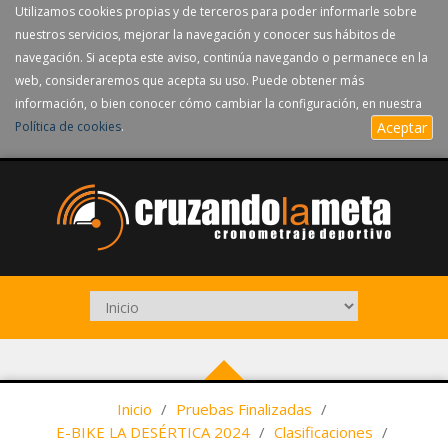
Utilizamos cookies propias y de terceros para poder informarle sobre
nuestros servicios, mejorar la navegación y conocer sus hábitos de
navegación. Si acepta este aviso, continúa navegando o permanece en la
web, consideraremos que acepta su uso. Puede obtener más
información, o bien conocer cómo cambiar la configuración, en nuestra
Política de cookies
.
Aceptar
Inicio
/
Pruebas Finalizadas
/
E-BIKE LA DESÉRTICA 2024
/
Clasificaciones
/