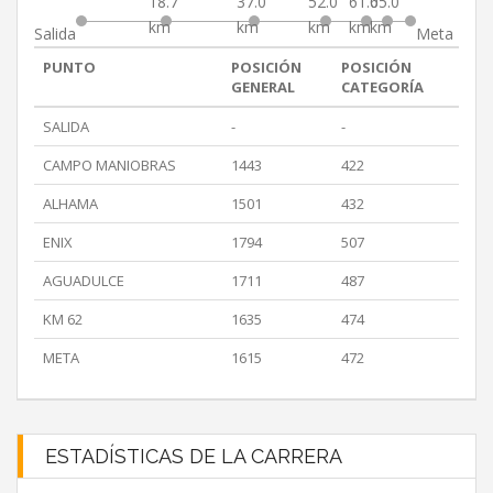
18.7
37.0
52.0
61.0
65.0
km
km
km
km
km
Salida
Meta
PUNTO
POSICIÓN
POSICIÓN
GENERAL
CATEGORÍA
SALIDA
-
-
CAMPO MANIOBRAS
1443
422
ALHAMA
1501
432
ENIX
1794
507
AGUADULCE
1711
487
KM 62
1635
474
META
1615
472
ESTADÍSTICAS DE LA CARRERA