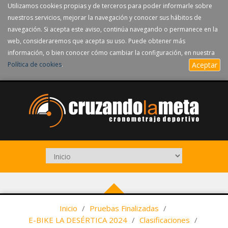
Utilizamos cookies propias y de terceros para poder informarle sobre
nuestros servicios, mejorar la navegación y conocer sus hábitos de
navegación. Si acepta este aviso, continúa navegando o permanece en la
web, consideraremos que acepta su uso. Puede obtener más
información, o bien conocer cómo cambiar la configuración, en nuestra
Política de cookies
.
Aceptar
Inicio
/
Pruebas Finalizadas
/
E-BIKE LA DESÉRTICA 2024
/
Clasificaciones
/