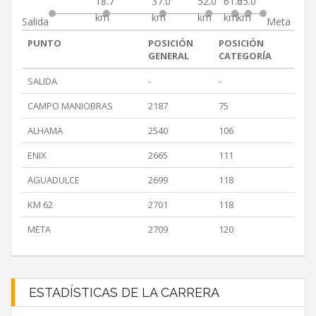
18.7
37.0
52.0
61.0
65.0
km
km
km
km
km
Salida
Meta
PUNTO
POSICIÓN
POSICIÓN
GENERAL
CATEGORÍA
SALIDA
-
-
CAMPO MANIOBRAS
2187
75
ALHAMA
2540
106
ENIX
2665
111
AGUADULCE
2699
118
KM 62
2701
118
META
2709
120
ESTADÍSTICAS DE LA CARRERA