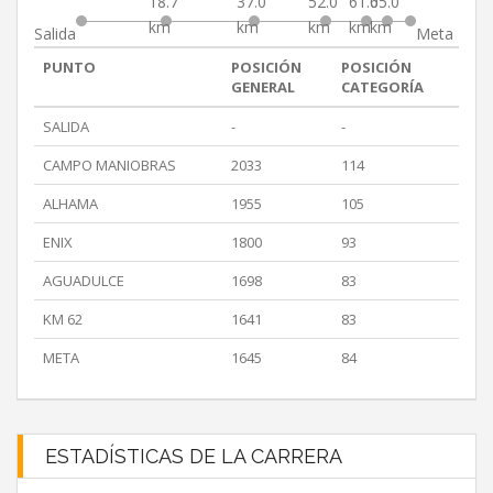
18.7
37.0
52.0
61.0
65.0
km
km
km
km
km
Salida
Meta
PUNTO
POSICIÓN
POSICIÓN
GENERAL
CATEGORÍA
SALIDA
-
-
CAMPO MANIOBRAS
2033
114
ALHAMA
1955
105
ENIX
1800
93
AGUADULCE
1698
83
KM 62
1641
83
META
1645
84
ESTADÍSTICAS DE LA CARRERA