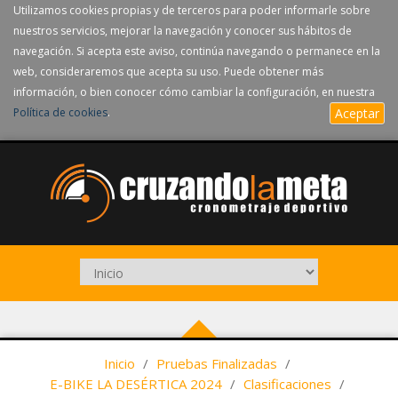
Utilizamos cookies propias y de terceros para poder informarle sobre
nuestros servicios, mejorar la navegación y conocer sus hábitos de
navegación. Si acepta este aviso, continúa navegando o permanece en la
web, consideraremos que acepta su uso. Puede obtener más
información, o bien conocer cómo cambiar la configuración, en nuestra
Política de cookies
.
Aceptar
Inicio
/
Pruebas Finalizadas
/
E-BIKE LA DESÉRTICA 2024
/
Clasificaciones
/