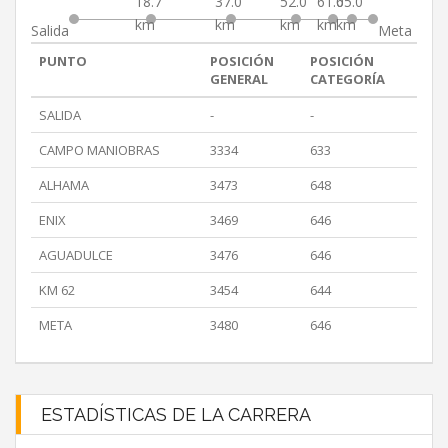
18.7
37.0
52.0
61.0
65.0
km
km
km
km
km
Salida
Meta
PUNTO
POSICIÓN
POSICIÓN
GENERAL
CATEGORÍA
SALIDA
-
-
CAMPO MANIOBRAS
3334
633
ALHAMA
3473
648
ENIX
3469
646
AGUADULCE
3476
646
KM 62
3454
644
META
3480
646
ESTADÍSTICAS DE LA CARRERA