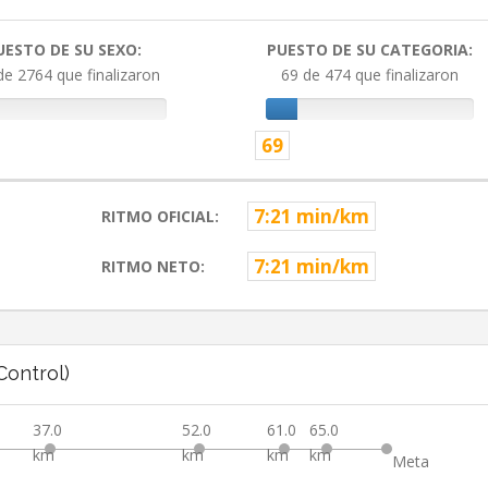
UESTO DE SU SEXO:
PUESTO DE SU CATEGORIA:
de 2764 que finalizaron
69 de 474 que finalizaron
69
7:21 min/km
RITMO OFICIAL:
7:21 min/km
RITMO NETO:
ontrol)
37.0
52.0
61.0
65.0
km
km
km
km
Meta