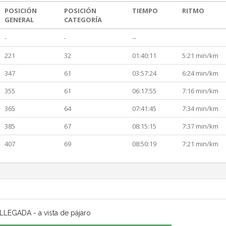
POSICIÓN
POSICIÓN
TIEMPO
RITMO
GENERAL
CATEGORÍA
-
-
--
221
32
01:40:11
5:21 min/km
347
61
03:57:24
6:24 min/km
355
61
06:17:55
7:16 min/km
365
64
07:41:45
7:34 min/km
385
67
08:15:15
7:37 min/km
407
69
08:50:19
7:21 min/km
LLEGADA - a vista de pájaro