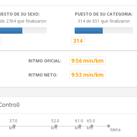
UESTO DE SU SEXO:
PUESTO DE SU CATEGORIA:
de 2764 que finalizaron
314 de 651 que finalizaron
314
9:56 min/km
RITMO OFICIAL:
9:53 min/km
RITMO NETO:
ontrol)
37.0
52.0
61.0
65.0
km
km
km
km
Meta