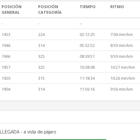
POSICIÓN
POSICIÓN
TIEMPO
RITMO
GENERAL
CATEGORÍA
-
-
--
1453
224
02:12:25
7:04 min/km
1946
314
05:32:52
8:59 min/km
1966
325
08:39:51
9:59 min/km
1957
325
10:38:08
10:27 min/km
1920
315
11:18:34
10:26 min/km
1904
314
11:56:16
9:56 min/km
LLEGADA - a vista de pájaro