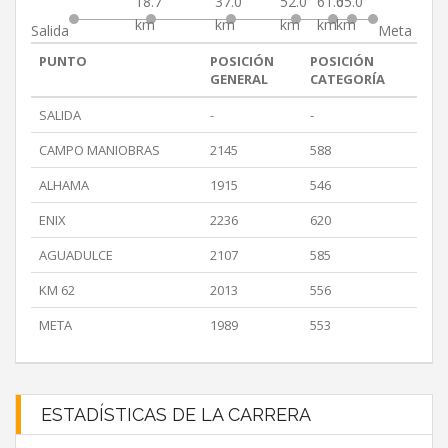
18.7
37.0
52.0
61.0
65.0
km
km
km
km
km
Salida
Meta
PUNTO
POSICIÓN
POSICIÓN
GENERAL
CATEGORÍA
SALIDA
-
-
CAMPO MANIOBRAS
2145
588
ALHAMA
1915
546
ENIX
2236
620
AGUADULCE
2107
585
KM 62
2013
556
META
1989
553
ESTADÍSTICAS DE LA CARRERA