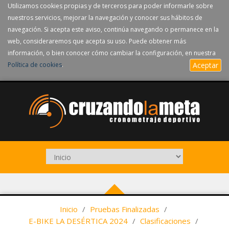
Utilizamos cookies propias y de terceros para poder informarle sobre
nuestros servicios, mejorar la navegación y conocer sus hábitos de
navegación. Si acepta este aviso, continúa navegando o permanece en la
web, consideraremos que acepta su uso. Puede obtener más
información, o bien conocer cómo cambiar la configuración, en nuestra
Política de cookies
.
Aceptar
Inicio
/
Pruebas Finalizadas
/
E-BIKE LA DESÉRTICA 2024
/
Clasificaciones
/