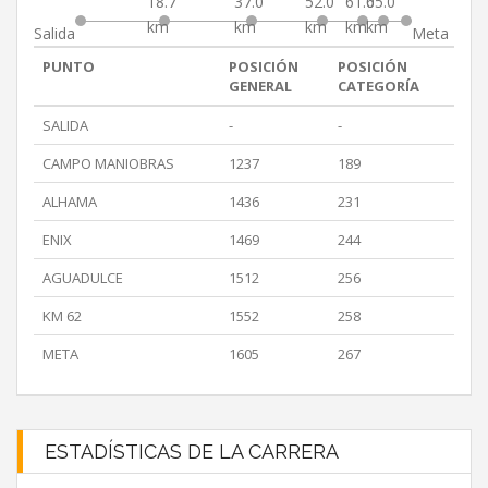
18.7
37.0
52.0
61.0
65.0
km
km
km
km
km
Salida
Meta
PUNTO
POSICIÓN
POSICIÓN
GENERAL
CATEGORÍA
SALIDA
-
-
CAMPO MANIOBRAS
1237
189
ALHAMA
1436
231
ENIX
1469
244
AGUADULCE
1512
256
KM 62
1552
258
META
1605
267
ESTADÍSTICAS DE LA CARRERA