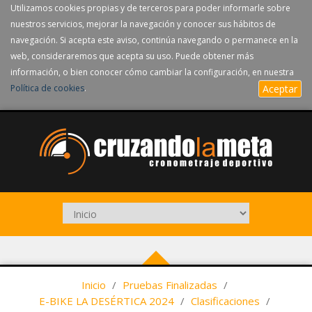
Utilizamos cookies propias y de terceros para poder informarle sobre
nuestros servicios, mejorar la navegación y conocer sus hábitos de
navegación. Si acepta este aviso, continúa navegando o permanece en la
web, consideraremos que acepta su uso. Puede obtener más
información, o bien conocer cómo cambiar la configuración, en nuestra
Política de cookies
.
Aceptar
Inicio
/
Pruebas Finalizadas
/
E-BIKE LA DESÉRTICA 2024
/
Clasificaciones
/