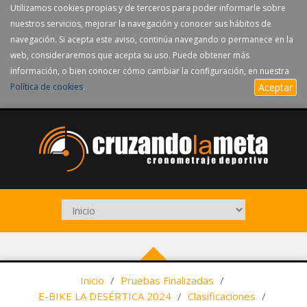
Utilizamos cookies propias y de terceros para poder informarle sobre
nuestros servicios, mejorar la navegación y conocer sus hábitos de
navegación. Si acepta este aviso, continúa navegando o permanece en la
web, consideraremos que acepta su uso. Puede obtener más
información, o bien conocer cómo cambiar la configuración, en nuestra
Política de cookies
.
Aceptar
Inicio
/
Pruebas Finalizadas
/
E-BIKE LA DESÉRTICA 2024
/
Clasificaciones
/