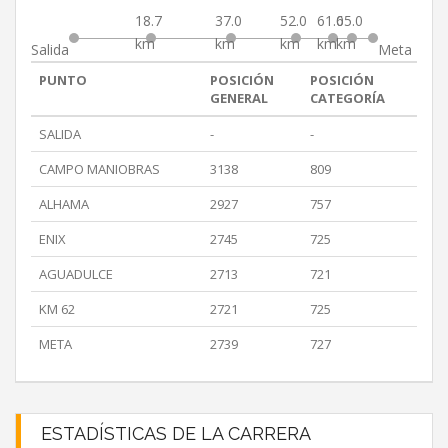
18.7
37.0
52.0
61.0
65.0
km
km
km
km
km
Salida
Meta
PUNTO
POSICIÓN
POSICIÓN
GENERAL
CATEGORÍA
SALIDA
-
-
CAMPO MANIOBRAS
3138
809
ALHAMA
2927
757
ENIX
2745
725
AGUADULCE
2713
721
KM 62
2721
725
META
2739
727
ESTADÍSTICAS DE LA CARRERA