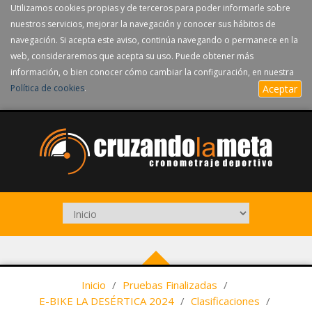
Utilizamos cookies propias y de terceros para poder informarle sobre
nuestros servicios, mejorar la navegación y conocer sus hábitos de
navegación. Si acepta este aviso, continúa navegando o permanece en la
web, consideraremos que acepta su uso. Puede obtener más
información, o bien conocer cómo cambiar la configuración, en nuestra
Política de cookies
.
Aceptar
Inicio
/
Pruebas Finalizadas
/
E-BIKE LA DESÉRTICA 2024
/
Clasificaciones
/