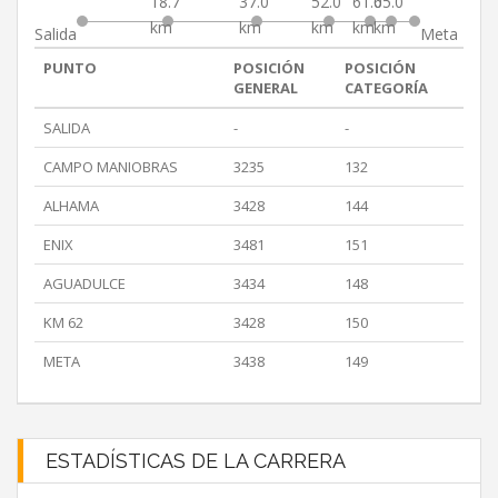
18.7
37.0
52.0
61.0
65.0
km
km
km
km
km
Salida
Meta
PUNTO
POSICIÓN
POSICIÓN
GENERAL
CATEGORÍA
SALIDA
-
-
CAMPO MANIOBRAS
3235
132
ALHAMA
3428
144
ENIX
3481
151
AGUADULCE
3434
148
KM 62
3428
150
META
3438
149
ESTADÍSTICAS DE LA CARRERA