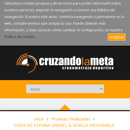
Utilizamos cookies propias y de terceros para poder informarle sobre
nuestros servicios, mejorar la navegación y conocer sus hábitos de
navegación. Si acepta este aviso, continúa navegando o permanece en la
web, consideraremos que acepta su uso. Puede obtener más
información, o bien conocer cómo cambiar la configuración, en nuestra
Política de cookies
.
Aceptar
Inicio
/
Pruebas Finalizadas
/
COPA DE ESPAÑA GRAVEL & XCM LA INDOMABLE