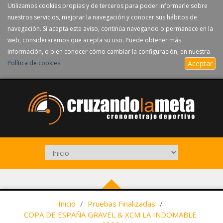
Utilizamos cookies propias y de terceros para poder informarle sobre
nuestros servicios, mejorar la navegación y conocer sus hábitos de
navegación. Si acepta este aviso, continúa navegando o permanece en la
web, consideraremos que acepta su uso. Puede obtener más
información, o bien conocer cómo cambiar la configuración, en nuestra
Política de cookies
.
Aceptar
Inicio
/
Pruebas Finalizadas
/
COPA DE ESPAÑA GRAVEL & XCM LA INDOMABLE