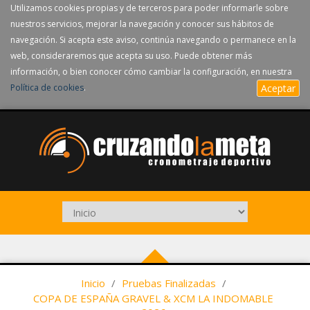
Utilizamos cookies propias y de terceros para poder informarle sobre
nuestros servicios, mejorar la navegación y conocer sus hábitos de
navegación. Si acepta este aviso, continúa navegando o permanece en la
web, consideraremos que acepta su uso. Puede obtener más
información, o bien conocer cómo cambiar la configuración, en nuestra
Política de cookies
.
Aceptar
Inicio
/
Pruebas Finalizadas
/
COPA DE ESPAÑA GRAVEL & XCM LA INDOMABLE